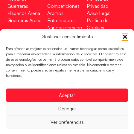
Guerreras
Competiciones
Privacidad
Hispanos Arena
Árbitros
Aviso Legal
Guerreras Arena
Entrenadores
Política de
Nanobalonmano
Cookies
Tienda
Mapa Web
Gestionar consentimiento
SOPORTE
SÍGUENOS
EN
Para ofrecer las mejores experiencias, utilizamos tecnologías como las cookies
Incidencias
para almacenar y/o acceder a la información del dispositivo. El consentimiento
de estas tecnologías nos permitirá procesar datos como el comportamiento de
navegación o las identificaciones únicas en este sitio. No consentir o retirar el
CONTACTO
consentimiento, puede afectar negativamente a ciertas características y
FINANCIADO
funciones.
POR
Aceptar
RFEBM © 2024. Todos los derechos reservados –
Denegar
Desarrollado por
Ver preferencias