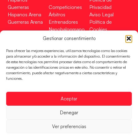
Guerreras
Competiciones
Privacidad
Hispanos Arena
Árbitros
Aviso Legal
Guerreras Arena
Entrenadores
Política de
Nanobalonmano
Cookies
Tienda
Mapa Web
Gestionar consentimiento
SOPORTE
SÍGUENOS
EN
Para ofrecer las mejores experiencias, utilizamos tecnologías como las cookies
Incidencias
para almacenar y/o acceder a la información del dispositivo. El consentimiento
de estas tecnologías nos permitirá procesar datos como el comportamiento de
navegación o las identificaciones únicas en este sitio. No consentir o retirar el
CONTACTO
consentimiento, puede afectar negativamente a ciertas características y
FINANCIADO
funciones.
POR
Aceptar
RFEBM © 2024. Todos los derechos reservados –
Denegar
Desarrollado por
Ver preferencias