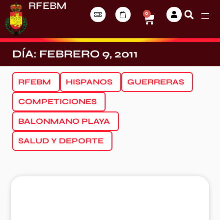
RFEBM
0
DÍA: FEBRERO 9, 2011
RFEBM
HISPANOS
GUERRERAS
COMPETICIONES
BALONMANO PLAYA
SALUD Y DEPORTE