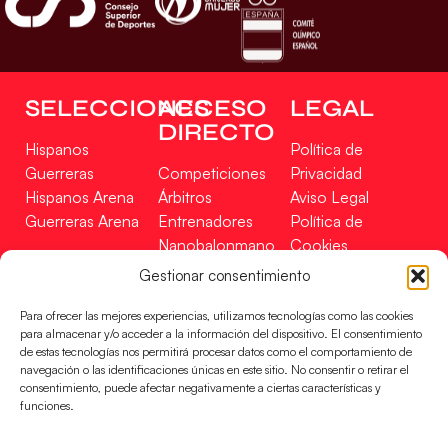
SELECCIONES
ACCESO
LEGAL
DIRECTO
Hispanos
Política de
Guerreras
Competiciones
Privacidad
Hispanos Arena
Árbitros
Aviso Legal
Guerreras Arena
Entrenadores
Política de
Nanobalonmano
Cookies
Tienda
Mapa Web
Gestionar consentimiento
SOPORTE
SÍGUENOS
EN
Para ofrecer las mejores experiencias, utilizamos tecnologías como las cookies
Incidencias
para almacenar y/o acceder a la información del dispositivo. El consentimiento
de estas tecnologías nos permitirá procesar datos como el comportamiento de
navegación o las identificaciones únicas en este sitio. No consentir o retirar el
CONTACTO
consentimiento, puede afectar negativamente a ciertas características y
FINANCIADO
funciones.
POR