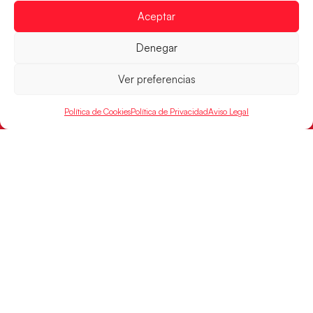
Aceptar
RFEBM © 2024. Todos los derechos reservados –
Denegar
Desarrollado por
Ver preferencias
Política de Cookies
Política de Privacidad
Aviso Legal