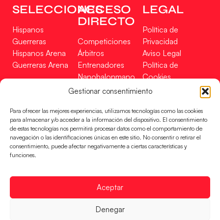
SELECCIONES
ACCESO
LEGAL
DIRECTO
Hispanos
Política de
Guerreras
Competiciones
Privacidad
Hispanos Arena
Árbitros
Aviso Legal
Guerreras Arena
Entrenadores
Política de
Nanobalonmano
Cookies
Tienda
Mapa Web
Gestionar consentimiento
SOPORTE
SÍGUENOS
EN
Para ofrecer las mejores experiencias, utilizamos tecnologías como las cookies
Incidencias
para almacenar y/o acceder a la información del dispositivo. El consentimiento
de estas tecnologías nos permitirá procesar datos como el comportamiento de
navegación o las identificaciones únicas en este sitio. No consentir o retirar el
CONTACTO
consentimiento, puede afectar negativamente a ciertas características y
FINANCIADO
funciones.
POR
Aceptar
RFEBM © 2024. Todos los derechos reservados –
Denegar
Desarrollado por