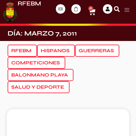
RFEBM
0
DÍA: MARZO 7, 2011
RFEBM
HISPANOS
GUERRERAS
COMPETICIONES
BALONMANO PLAYA
SALUD Y DEPORTE