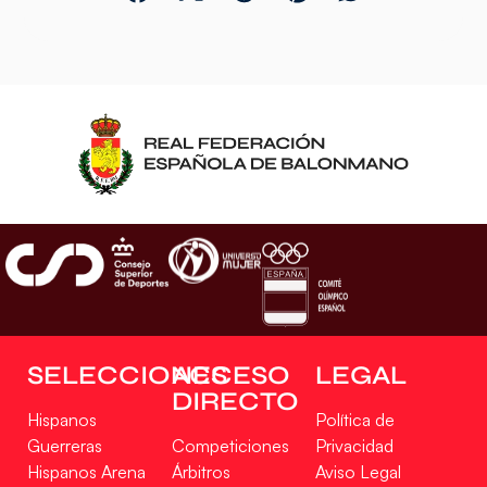
SELECCIONES
ACCESO
LEGAL
DIRECTO
Hispanos
Política de
Guerreras
Competiciones
Privacidad
Hispanos Arena
Árbitros
Aviso Legal