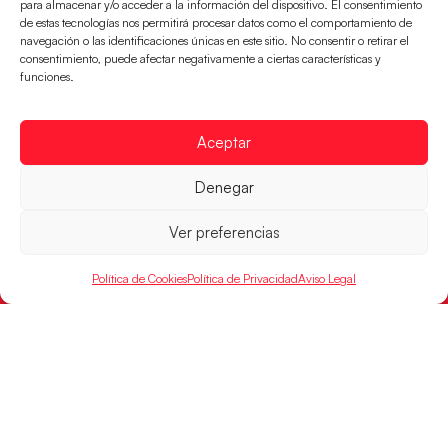
Incidencias
para almacenar y/o acceder a la información del dispositivo. El consentimiento
de estas tecnologías nos permitirá procesar datos como el comportamiento de
navegación o las identificaciones únicas en este sitio. No consentir o retirar el
CONTACTO
consentimiento, puede afectar negativamente a ciertas características y
FINANCIADO
funciones.
POR
Aceptar
RFEBM © 2024. Todos los derechos reservados –
Denegar
Desarrollado por
Ver preferencias
Política de Cookies
Política de Privacidad
Aviso Legal