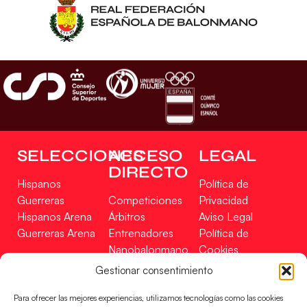
SELECCIONES
ACCESO
LEGAL
DIRECTO
Hispanos
Política de
Guerreras
Competiciones
Privacidad
Hispanos Arena
Árbitros
Aviso Legal
Guerreras Arena
Entrenadores
Política de
Nanobalonmano
Cookies
Tienda
Mapa Web
Gestionar consentimiento
SOPORTE
SÍGUENOS
EN
Para ofrecer las mejores experiencias, utilizamos tecnologías como las cookies