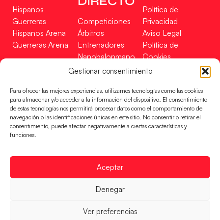
DIRECTO
Hispanos
Política de
Guerreras
Competiciones
Privacidad
Hispanos Arena
Árbitros
Aviso Legal
Guerreras Arena
Entrenadores
Política de
Nanobalonmano
Cookies
Tienda
Mapa Web
Gestionar consentimiento
SOPORTE
SÍGUENOS
EN
Para ofrecer las mejores experiencias, utilizamos tecnologías como las cookies
Incidencias
para almacenar y/o acceder a la información del dispositivo. El consentimiento
de estas tecnologías nos permitirá procesar datos como el comportamiento de
navegación o las identificaciones únicas en este sitio. No consentir o retirar el
CONTACTO
consentimiento, puede afectar negativamente a ciertas características y
FINANCIADO
funciones.
POR
Aceptar
RFEBM © 2024. Todos los derechos reservados –
Denegar
Desarrollado por
Ver preferencias