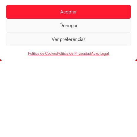
Aceptar
RFEBM © 2024. Todos los derechos reservados –
Denegar
Desarrollado por
Ver preferencias
Política de Cookies
Política de Privacidad
Aviso Legal