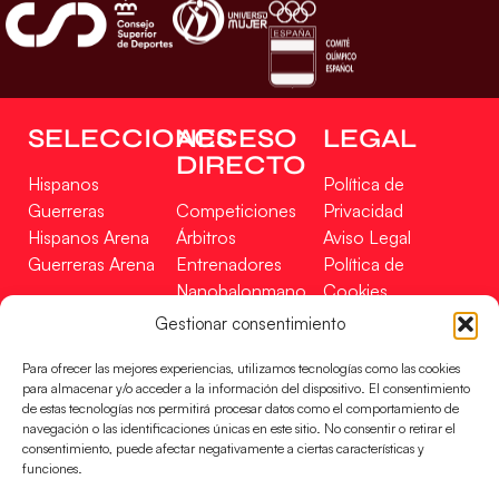
SELECCIONES
ACCESO
LEGAL
DIRECTO
Hispanos
Política de
Guerreras
Competiciones
Privacidad
Hispanos Arena
Árbitros
Aviso Legal
Guerreras Arena
Entrenadores
Política de
Nanobalonmano
Cookies
Tienda
Mapa Web
Gestionar consentimiento
SOPORTE
SÍGUENOS
EN
Para ofrecer las mejores experiencias, utilizamos tecnologías como las cookies
Incidencias
para almacenar y/o acceder a la información del dispositivo. El consentimiento
de estas tecnologías nos permitirá procesar datos como el comportamiento de
navegación o las identificaciones únicas en este sitio. No consentir o retirar el
CONTACTO
consentimiento, puede afectar negativamente a ciertas características y
FINANCIADO
funciones.
POR