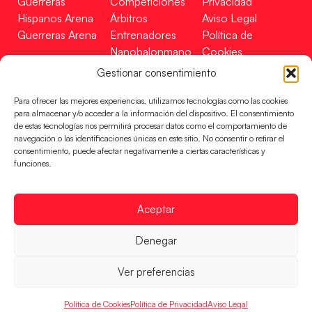
Guerreras
Competiciones
Privacidad
Hispanos Arena
Árbitros
Aviso Legal
Guerreras Arena
Entrenadores
Política de
Nanobalonmano
Cookies
Tienda
Mapa Web
Gestionar consentimiento
SOPORTE
SÍGUENOS
EN
Para ofrecer las mejores experiencias, utilizamos tecnologías como las cookies
Incidencias
para almacenar y/o acceder a la información del dispositivo. El consentimiento
de estas tecnologías nos permitirá procesar datos como el comportamiento de
navegación o las identificaciones únicas en este sitio. No consentir o retirar el
CONTACTO
consentimiento, puede afectar negativamente a ciertas características y
FINANCIADO
funciones.
POR
Aceptar
RFEBM © 2024. Todos los derechos reservados –
Denegar
Desarrollado por
Ver preferencias
Política de Cookies
Política de Privacidad
Aviso Legal