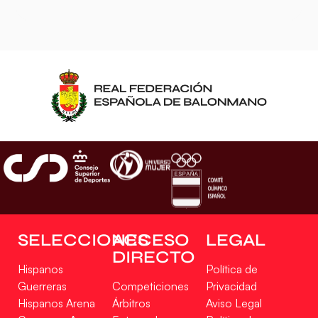
SELECCIONES
ACCESO
LEGAL
DIRECTO
Hispanos
Política de
Guerreras
Competiciones
Privacidad
Hispanos Arena
Árbitros
Aviso Legal