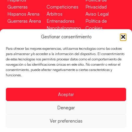
Guerreras
Competiciones
Privacidad
Hispanos Arena
Árbitros
Aviso Legal
Guerreras Arena
Entrenadores
Política de
Nanobalonmano
Cookies
Tienda
Mapa Web
Gestionar consentimiento
SOPORTE
SÍGUENOS
EN
Para ofrecer las mejores experiencias, utilizamos tecnologías como las cookies
Incidencias
para almacenar y/o acceder a la información del dispositivo. El consentimiento
de estas tecnologías nos permitirá procesar datos como el comportamiento de
navegación o las identificaciones únicas en este sitio. No consentir o retirar el
CONTACTO
consentimiento, puede afectar negativamente a ciertas características y
FINANCIADO
funciones.
POR
Aceptar
RFEBM © 2024. Todos los derechos reservados –
Denegar
Desarrollado por
Ver preferencias