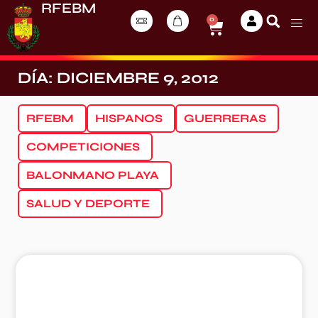
RFEBM
0
DÍA: DICIEMBRE 9, 2012
RFEBM
HISPANOS
GUERRERAS
COMPETICIONES
BALONMANO PLAYA
SALUD Y DEPORTE