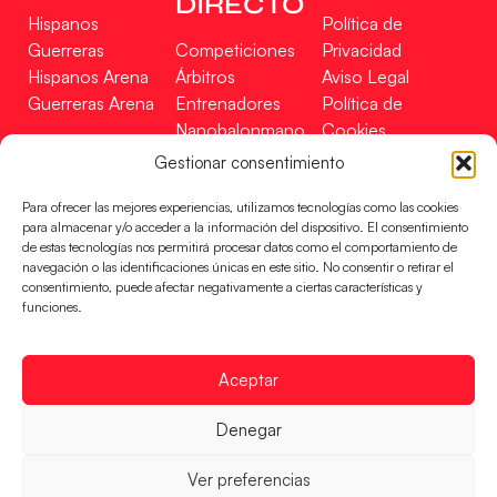
DIRECTO
Hispanos
Política de
Guerreras
Competiciones
Privacidad
Hispanos Arena
Árbitros
Aviso Legal
Guerreras Arena
Entrenadores
Política de
Nanobalonmano
Cookies
Tienda
Mapa Web
Gestionar consentimiento
SOPORTE
SÍGUENOS
EN
Para ofrecer las mejores experiencias, utilizamos tecnologías como las cookies
Incidencias
para almacenar y/o acceder a la información del dispositivo. El consentimiento
de estas tecnologías nos permitirá procesar datos como el comportamiento de
navegación o las identificaciones únicas en este sitio. No consentir o retirar el
CONTACTO
consentimiento, puede afectar negativamente a ciertas características y
FINANCIADO
funciones.
POR
Aceptar
RFEBM © 2024. Todos los derechos reservados –
Denegar
Desarrollado por
Ver preferencias