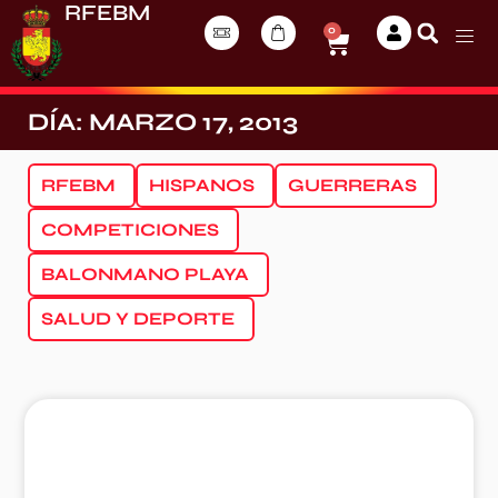
RFEBM
0
DÍA: MARZO 17, 2013
RFEBM
HISPANOS
GUERRERAS
COMPETICIONES
BALONMANO PLAYA
SALUD Y DEPORTE