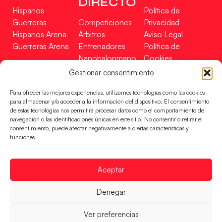
DIRECTO
Hispanos
Política de
Guerreras
Competiciones
Privacidad
Hispanos Arena
Árbitros
Aviso Legal
Guerreras Arena
Entrenadores
Política de
Nanobalonmano
Cookies
Tienda
Mapa Web
Gestionar consentimiento
SOPORTE
SÍGUENOS
EN
Para ofrecer las mejores experiencias, utilizamos tecnologías como las cookies
Incidencias
para almacenar y/o acceder a la información del dispositivo. El consentimiento
de estas tecnologías nos permitirá procesar datos como el comportamiento de
navegación o las identificaciones únicas en este sitio. No consentir o retirar el
CONTACTO
consentimiento, puede afectar negativamente a ciertas características y
FINANCIADO
funciones.
POR
Aceptar
RFEBM © 2024. Todos los derechos reservados –
Denegar
Desarrollado por
Ver preferencias