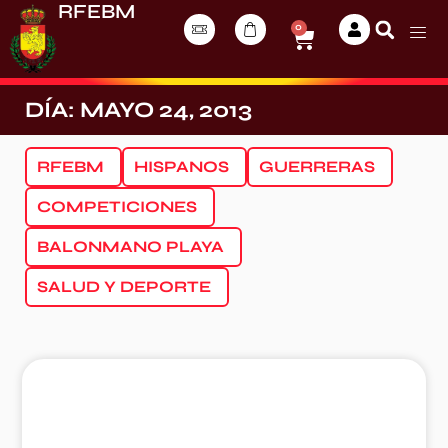
RFEBM
0
DÍA: MAYO 24, 2013
RFEBM
HISPANOS
GUERRERAS
COMPETICIONES
BALONMANO PLAYA
SALUD Y DEPORTE