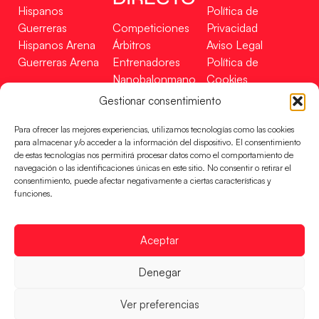
Hispanos
Política de
Guerreras
Competiciones
Privacidad
Hispanos Arena
Árbitros
Aviso Legal
Guerreras Arena
Entrenadores
Política de
Nanobalonmano
Cookies
Tienda
Mapa Web
Gestionar consentimiento
SOPORTE
SÍGUENOS
EN
Para ofrecer las mejores experiencias, utilizamos tecnologías como las cookies
Incidencias
para almacenar y/o acceder a la información del dispositivo. El consentimiento
de estas tecnologías nos permitirá procesar datos como el comportamiento de
navegación o las identificaciones únicas en este sitio. No consentir o retirar el
CONTACTO
consentimiento, puede afectar negativamente a ciertas características y
FINANCIADO
funciones.
POR
Aceptar
RFEBM © 2024. Todos los derechos reservados –
Denegar
Desarrollado por
Ver preferencias