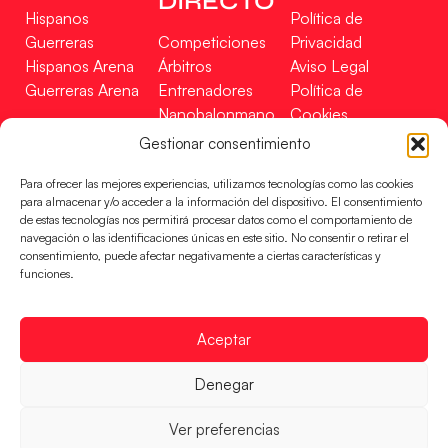
DIRECTO
Hispanos
Política de
Guerreras
Competiciones
Privacidad
Hispanos Arena
Árbitros
Aviso Legal
Guerreras Arena
Entrenadores
Política de
Nanobalonmano
Cookies
Tienda
Mapa Web
Gestionar consentimiento
SOPORTE
SÍGUENOS
EN
Para ofrecer las mejores experiencias, utilizamos tecnologías como las cookies
Incidencias
para almacenar y/o acceder a la información del dispositivo. El consentimiento
de estas tecnologías nos permitirá procesar datos como el comportamiento de
navegación o las identificaciones únicas en este sitio. No consentir o retirar el
CONTACTO
consentimiento, puede afectar negativamente a ciertas características y
FINANCIADO
funciones.
POR
Aceptar
RFEBM © 2024. Todos los derechos reservados –
Denegar
Desarrollado por
Ver preferencias