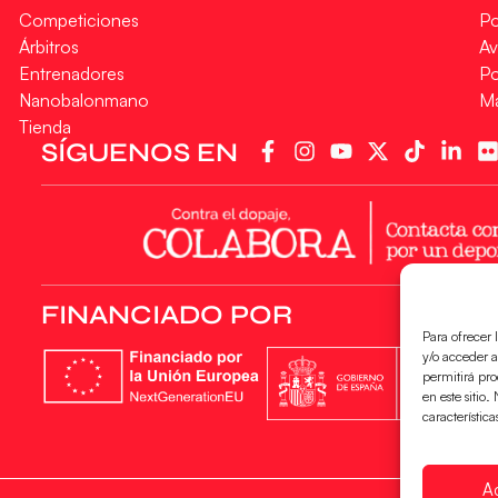
Competiciones
Po
Árbitros
Av
Entrenadores
Po
Nanobalonmano
M
Tienda
SÍGUENOS EN
FINANCIADO POR
Para ofrecer 
y/o acceder a
permitirá pr
en este sitio
característica
A