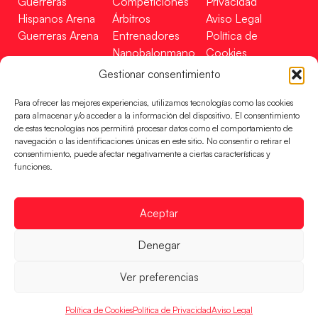
Guerreras
Competiciones
Privacidad
Hispanos Arena
Árbitros
Aviso Legal
Guerreras Arena
Entrenadores
Política de
Nanobalonmano
Cookies
Tienda
Mapa Web
Gestionar consentimiento
SOPORTE
SÍGUENOS
EN
Para ofrecer las mejores experiencias, utilizamos tecnologías como las cookies
Incidencias
para almacenar y/o acceder a la información del dispositivo. El consentimiento
de estas tecnologías nos permitirá procesar datos como el comportamiento de
navegación o las identificaciones únicas en este sitio. No consentir o retirar el
CONTACTO
consentimiento, puede afectar negativamente a ciertas características y
FINANCIADO
funciones.
POR
Aceptar
RFEBM © 2024. Todos los derechos reservados –
Denegar
Desarrollado por
Ver preferencias
Política de Cookies
Política de Privacidad
Aviso Legal