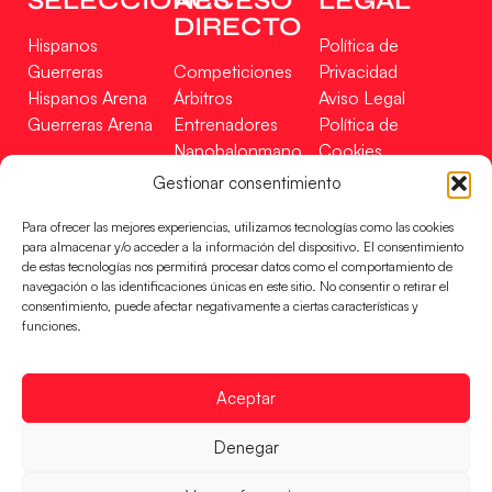
SELECCIONES
ACCESO
LEGAL
DIRECTO
Hispanos
Política de
Guerreras
Competiciones
Privacidad
Hispanos Arena
Árbitros
Aviso Legal
Guerreras Arena
Entrenadores
Política de
Nanobalonmano
Cookies
Tienda
Mapa Web
Gestionar consentimiento
SOPORTE
SÍGUENOS
EN
Para ofrecer las mejores experiencias, utilizamos tecnologías como las cookies
Incidencias
para almacenar y/o acceder a la información del dispositivo. El consentimiento
de estas tecnologías nos permitirá procesar datos como el comportamiento de
navegación o las identificaciones únicas en este sitio. No consentir o retirar el
CONTACTO
consentimiento, puede afectar negativamente a ciertas características y
FINANCIADO
funciones.
POR
Aceptar
RFEBM © 2024. Todos los derechos reservados –
Denegar
Desarrollado por