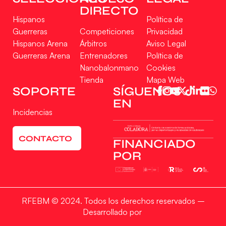
DIRECTO
Hispanos
Política de
Guerreras
Competiciones
Privacidad
Hispanos Arena
Árbitros
Aviso Legal
Guerreras Arena
Entrenadores
Política de
Nanobalonmano
Cookies
Tienda
Mapa Web
Gestionar consentimiento
SOPORTE
SÍGUENOS
EN
Para ofrecer las mejores experiencias, utilizamos tecnologías como las cookies
Incidencias
para almacenar y/o acceder a la información del dispositivo. El consentimiento
de estas tecnologías nos permitirá procesar datos como el comportamiento de
navegación o las identificaciones únicas en este sitio. No consentir o retirar el
CONTACTO
consentimiento, puede afectar negativamente a ciertas características y
FINANCIADO
funciones.
POR
Aceptar
RFEBM © 2024. Todos los derechos reservados –
Denegar
Desarrollado por