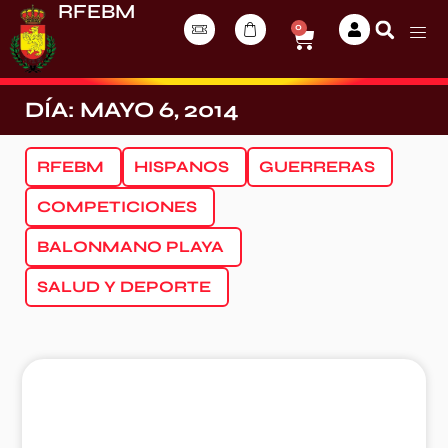
RFEBM
0
DÍA: MAYO 6, 2014
RFEBM
HISPANOS
GUERRERAS
COMPETICIONES
BALONMANO PLAYA
SALUD Y DEPORTE