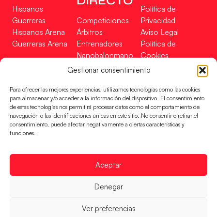
DIRECTO
Hispanos
Política de
Guerreras
Competiciones
Privacidad
Hispanos Arena
Árbitros
Aviso Legal
Guerreras Arena
Entrenadores
Política de
Nanobalonmano
Cookies
Tienda
Mapa Web
Gestionar consentimiento
SOPORTE
SÍGUENOS
EN
Para ofrecer las mejores experiencias, utilizamos tecnologías como las cookies
Incidencias
para almacenar y/o acceder a la información del dispositivo. El consentimiento
de estas tecnologías nos permitirá procesar datos como el comportamiento de
navegación o las identificaciones únicas en este sitio. No consentir o retirar el
CONTACTO
consentimiento, puede afectar negativamente a ciertas características y
FINANCIADO
funciones.
POR
Aceptar
RFEBM © 2024. Todos los derechos reservados –
Denegar
Desarrollado por
Ver preferencias