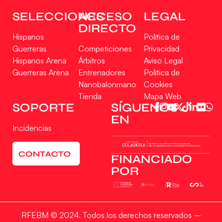
SELECCIONES
ACCESO
LEGAL
DIRECTO
Hispanos
Política de
Guerreras
Competiciones
Privacidad
Hispanos Arena
Árbitros
Aviso Legal
Guerreras Arena
Entrenadores
Política de
Nanobalonmano
Cookies
Tienda
Mapa Web
Gestionar consentimiento
SOPORTE
SÍGUENOS
EN
Para ofrecer las mejores experiencias, utilizamos tecnologías como las cookies
Incidencias
para almacenar y/o acceder a la información del dispositivo. El consentimiento
de estas tecnologías nos permitirá procesar datos como el comportamiento de
navegación o las identificaciones únicas en este sitio. No consentir o retirar el
CONTACTO
consentimiento, puede afectar negativamente a ciertas características y
FINANCIADO
funciones.
POR
Aceptar
RFEBM © 2024. Todos los derechos reservados –
Denegar