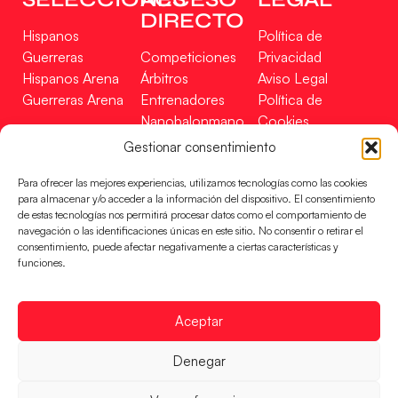
DIRECTO
Hispanos
Política de
Guerreras
Competiciones
Privacidad
Hispanos Arena
Árbitros
Aviso Legal
Guerreras Arena
Entrenadores
Política de
Nanobalonmano
Cookies
Tienda
Mapa Web
Gestionar consentimiento
SOPORTE
SÍGUENOS
EN
Para ofrecer las mejores experiencias, utilizamos tecnologías como las cookies
Incidencias
para almacenar y/o acceder a la información del dispositivo. El consentimiento
de estas tecnologías nos permitirá procesar datos como el comportamiento de
navegación o las identificaciones únicas en este sitio. No consentir o retirar el
CONTACTO
consentimiento, puede afectar negativamente a ciertas características y
FINANCIADO
funciones.
POR
Aceptar
RFEBM © 2024. Todos los derechos reservados –
Denegar
Desarrollado por