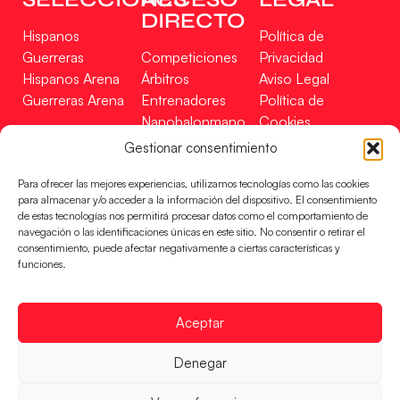
DIRECTO
Hispanos
Política de
Guerreras
Competiciones
Privacidad
Hispanos Arena
Árbitros
Aviso Legal
Guerreras Arena
Entrenadores
Política de
Nanobalonmano
Cookies
Tienda
Mapa Web
Gestionar consentimiento
SOPORTE
SÍGUENOS
EN
Para ofrecer las mejores experiencias, utilizamos tecnologías como las cookies
Incidencias
para almacenar y/o acceder a la información del dispositivo. El consentimiento
de estas tecnologías nos permitirá procesar datos como el comportamiento de
navegación o las identificaciones únicas en este sitio. No consentir o retirar el
CONTACTO
consentimiento, puede afectar negativamente a ciertas características y
FINANCIADO
funciones.
POR
Aceptar
RFEBM © 2024. Todos los derechos reservados –
Denegar
Desarrollado por