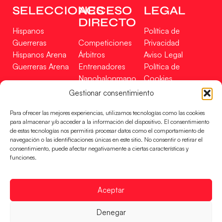
SELECCIONES
ACCESO
LEGAL
DIRECTO
Hispanos
Política de
Guerreras
Competiciones
Privacidad
Hispanos Arena
Árbitros
Aviso Legal
Guerreras Arena
Entrenadores
Política de
Nanobalonmano
Cookies
Tienda
Mapa Web
Gestionar consentimiento
SOPORTE
SÍGUENOS
EN
Para ofrecer las mejores experiencias, utilizamos tecnologías como las cookies
Incidencias
para almacenar y/o acceder a la información del dispositivo. El consentimiento
de estas tecnologías nos permitirá procesar datos como el comportamiento de
navegación o las identificaciones únicas en este sitio. No consentir o retirar el
CONTACTO
consentimiento, puede afectar negativamente a ciertas características y
FINANCIADO
funciones.
POR
Aceptar
RFEBM © 2024. Todos los derechos reservados –
Denegar
Desarrollado por