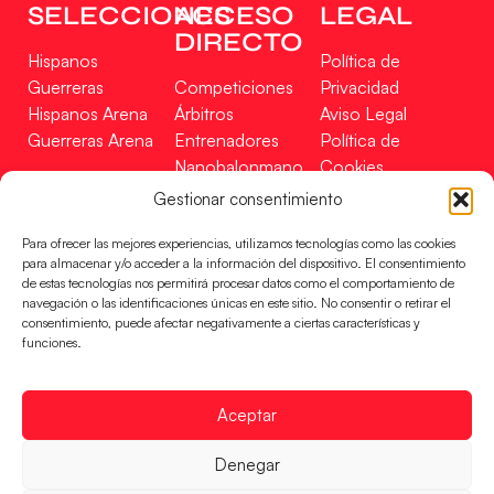
SELECCIONES
ACCESO
LEGAL
DIRECTO
Hispanos
Política de
Guerreras
Competiciones
Privacidad
Hispanos Arena
Árbitros
Aviso Legal
Guerreras Arena
Entrenadores
Política de
Nanobalonmano
Cookies
Tienda
Mapa Web
Gestionar consentimiento
SOPORTE
SÍGUENOS
EN
Para ofrecer las mejores experiencias, utilizamos tecnologías como las cookies
Incidencias
para almacenar y/o acceder a la información del dispositivo. El consentimiento
de estas tecnologías nos permitirá procesar datos como el comportamiento de
navegación o las identificaciones únicas en este sitio. No consentir o retirar el
CONTACTO
consentimiento, puede afectar negativamente a ciertas características y
FINANCIADO
funciones.
POR
Aceptar
RFEBM © 2024. Todos los derechos reservados –
Denegar
Desarrollado por