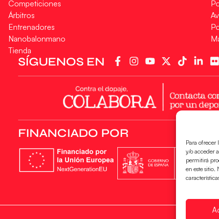
Competiciones
Po
Árbitros
Av
Entrenadores
Po
Nanobalonmano
M
Tienda
SÍGUENOS EN
FINANCIADO POR
Para ofrecer 
y/o acceder a
permitirá pr
en este sitio
característica
A