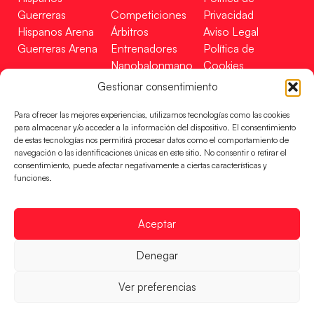
Guerreras
Competiciones
Privacidad
Hispanos Arena
Árbitros
Aviso Legal
Guerreras Arena
Entrenadores
Política de
Nanobalonmano
Cookies
Tienda
Mapa Web
Gestionar consentimiento
SOPORTE
SÍGUENOS
EN
Para ofrecer las mejores experiencias, utilizamos tecnologías como las cookies
Incidencias
para almacenar y/o acceder a la información del dispositivo. El consentimiento
de estas tecnologías nos permitirá procesar datos como el comportamiento de
navegación o las identificaciones únicas en este sitio. No consentir o retirar el
CONTACTO
consentimiento, puede afectar negativamente a ciertas características y
FINANCIADO
funciones.
POR
Aceptar
RFEBM © 2024. Todos los derechos reservados –
Denegar
Desarrollado por
Ver preferencias