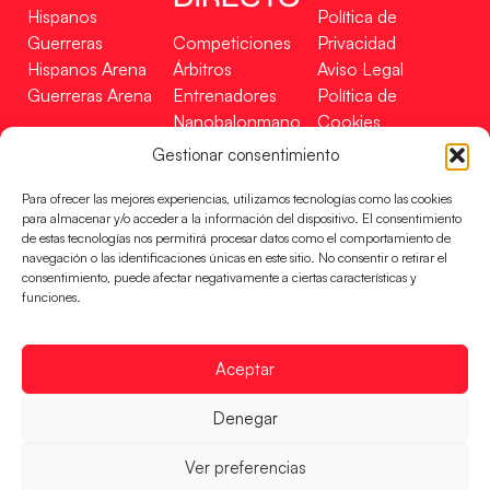
Hispanos
Política de
Guerreras
Competiciones
Privacidad
Hispanos Arena
Árbitros
Aviso Legal
Guerreras Arena
Entrenadores
Política de
Nanobalonmano
Cookies
Tienda
Mapa Web
Gestionar consentimiento
SOPORTE
SÍGUENOS
EN
Para ofrecer las mejores experiencias, utilizamos tecnologías como las cookies
Incidencias
para almacenar y/o acceder a la información del dispositivo. El consentimiento
de estas tecnologías nos permitirá procesar datos como el comportamiento de
navegación o las identificaciones únicas en este sitio. No consentir o retirar el
CONTACTO
consentimiento, puede afectar negativamente a ciertas características y
FINANCIADO
funciones.
POR
Aceptar
RFEBM © 2024. Todos los derechos reservados –
Denegar
Desarrollado por
Ver preferencias