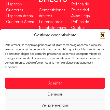
Hispanos
Política de
Guerreras
Competiciones
Privacidad
Hispanos Arena
Árbitros
Aviso Legal
Guerreras Arena
Entrenadores
Política de
Nanobalonmano
Cookies
Tienda
Mapa Web
Gestionar consentimiento
SOPORTE
SÍGUENOS
EN
Para ofrecer las mejores experiencias, utilizamos tecnologías como las cookies
Incidencias
para almacenar y/o acceder a la información del dispositivo. El consentimiento
de estas tecnologías nos permitirá procesar datos como el comportamiento de
navegación o las identificaciones únicas en este sitio. No consentir o retirar el
CONTACTO
consentimiento, puede afectar negativamente a ciertas características y
FINANCIADO
funciones.
POR
Aceptar
RFEBM © 2024. Todos los derechos reservados –
Denegar
Desarrollado por
Ver preferencias