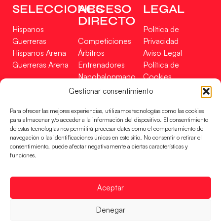
SELECCIONES
ACCESO
LEGAL
DIRECTO
Hispanos
Política de
Guerreras
Competiciones
Privacidad
Hispanos Arena
Árbitros
Aviso Legal
Guerreras Arena
Entrenadores
Política de
Nanobalonmano
Cookies
Tienda
Mapa Web
Gestionar consentimiento
SOPORTE
SÍGUENOS
EN
Para ofrecer las mejores experiencias, utilizamos tecnologías como las cookies
Incidencias
para almacenar y/o acceder a la información del dispositivo. El consentimiento
de estas tecnologías nos permitirá procesar datos como el comportamiento de
navegación o las identificaciones únicas en este sitio. No consentir o retirar el
CONTACTO
consentimiento, puede afectar negativamente a ciertas características y
FINANCIADO
funciones.
POR
Aceptar
RFEBM © 2024. Todos los derechos reservados –
Denegar
Desarrollado por