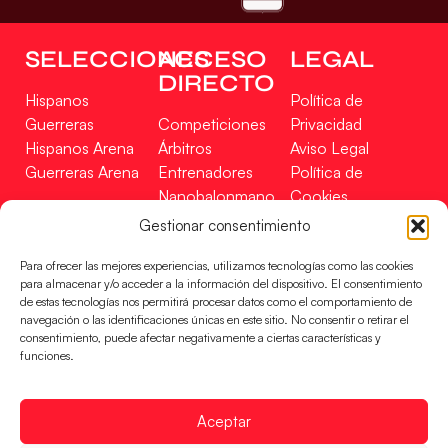
SELECCIONES
ACCESO
LEGAL
DIRECTO
Hispanos
Política de
Guerreras
Competiciones
Privacidad
Hispanos Arena
Árbitros
Aviso Legal
Guerreras Arena
Entrenadores
Política de
Nanobalonmano
Cookies
Tienda
Mapa Web
Gestionar consentimiento
SOPORTE
SÍGUENOS
EN
Para ofrecer las mejores experiencias, utilizamos tecnologías como las cookies
Incidencias
para almacenar y/o acceder a la información del dispositivo. El consentimiento
de estas tecnologías nos permitirá procesar datos como el comportamiento de
navegación o las identificaciones únicas en este sitio. No consentir o retirar el
CONTACTO
consentimiento, puede afectar negativamente a ciertas características y
FINANCIADO
funciones.
POR
Aceptar