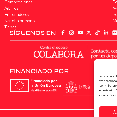
Competiciones
Po
Árbitros
Av
Entrenadores
Po
Nanobalonmano
M
Tienda
SÍGUENOS EN
FINANCIADO POR
Para ofrecer 
y/o acceder a
permitirá pr
en este sitio
característica
A