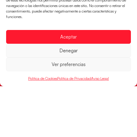
de estas tecnologías nos permitirá procesar datos como el comportamiento de
navegación o las identificaciones únicas en este sitio. No consentir o retirar el
CONTACTO
consentimiento, puede afectar negativamente a ciertas características y
FINANCIADO
funciones.
POR
Aceptar
RFEBM © 2024. Todos los derechos reservados –
Denegar
Desarrollado por
Ver preferencias
Política de Cookies
Política de Privacidad
Aviso Legal