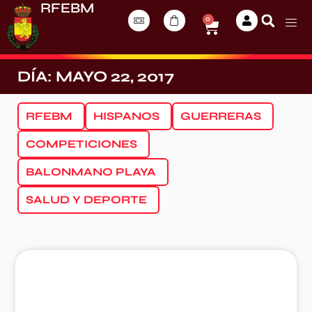
RFEBM
0
DÍA: MAYO 22, 2017
RFEBM
HISPANOS
GUERRERAS
COMPETICIONES
BALONMANO PLAYA
SALUD Y DEPORTE