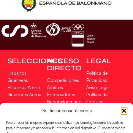
SELECCIONES
ACCESO
LEGAL
DIRECTO
Hispanos
Política de
Guerreras
Competiciones
Privacidad
Hispanos Arena
Árbitros
Aviso Legal
Guerreras Arena
Entrenadores
Política de
Nanobalonmano
Cookies
Tienda
Mapa Web
Gestionar consentimiento
SOPORTE
SÍGUENOS
EN
Para ofrecer las mejores experiencias, utilizamos tecnologías como las cookies
Incidencias
para almacenar y/o acceder a la información del dispositivo. El consentimiento