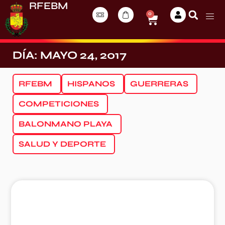
RFEBM
0
DÍA: MAYO 24, 2017
RFEBM
HISPANOS
GUERRERAS
COMPETICIONES
BALONMANO PLAYA
SALUD Y DEPORTE