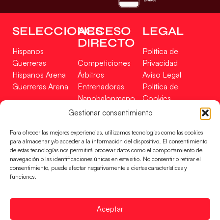
SELECCIONES
ACCESO
LEGAL
DIRECTO
Hispanos
Política de
Guerreras
Competiciones
Privacidad
Hispanos Arena
Árbitros
Aviso Legal
Guerreras Arena
Entrenadores
Política de
Nanobalonmano
Cookies
Tienda
Mapa Web
Gestionar consentimiento
SOPORTE
SÍGUENOS
EN
Para ofrecer las mejores experiencias, utilizamos tecnologías como las cookies
Incidencias
para almacenar y/o acceder a la información del dispositivo. El consentimiento
de estas tecnologías nos permitirá procesar datos como el comportamiento de
navegación o las identificaciones únicas en este sitio. No consentir o retirar el
CONTACTO
consentimiento, puede afectar negativamente a ciertas características y
FINANCIADO
funciones.
POR
Aceptar