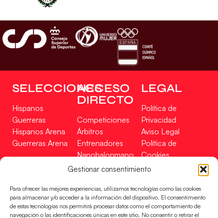
SELECCIONES
ACCESO
LEGAL
DIRECTO
Hispanos
Política de
Guerreras
Competiciones
Privacidad
Hispanos Arena
Árbitros
Aviso Legal
Guerreras Arena
Entrenadores
Política de
Nanobalonmano
Cookies
Tienda
Mapa Web
Gestionar consentimiento
SOPORTE
SÍGUENOS
EN
Para ofrecer las mejores experiencias, utilizamos tecnologías como las cookies
Incidencias
para almacenar y/o acceder a la información del dispositivo. El consentimiento
de estas tecnologías nos permitirá procesar datos como el comportamiento de
navegación o las identificaciones únicas en este sitio. No consentir o retirar el