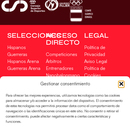
SELECCIONES
ACCESO
LEGAL
DIRECTO
Hispanos
Política de
Guerreras
Competiciones
Privacidad
Hispanos Arena
Árbitros
Aviso Legal
Guerreras Arena
Entrenadores
Política de
Nanobalonmano
Cookies
Tienda
Mapa Web
Gestionar consentimiento
SOPORTE
SÍGUENOS
EN
Para ofrecer las mejores experiencias, utilizamos tecnologías como las cookies
Incidencias
para almacenar y/o acceder a la información del dispositivo. El consentimiento
de estas tecnologías nos permitirá procesar datos como el comportamiento de
navegación o las identificaciones únicas en este sitio. No consentir o retirar el
CONTACTO
consentimiento, puede afectar negativamente a ciertas características y
FINANCIADO
funciones.
POR