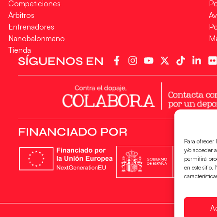
Competiciones
Po
Árbitros
Av
Entrenadores
Po
Nanobalonmano
M
Tienda
SÍGUENOS EN
FINANCIADO POR
Para ofrecer 
y/o acceder a
permitirá pr
en este sitio
característica
A