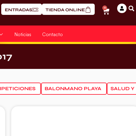
0
ENTRADAS
TIENDA ONLINE
Noticias
Contacto
017
PETICIONES
BALONMANO PLAYA
SALUD Y