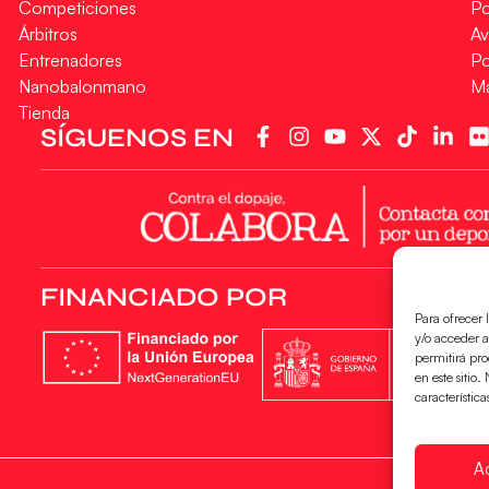
Competiciones
Po
Árbitros
Av
Entrenadores
Po
Nanobalonmano
M
Tienda
SÍGUENOS EN
FINANCIADO POR
Para ofrecer 
y/o acceder a
permitirá pr
en este sitio
característica
A