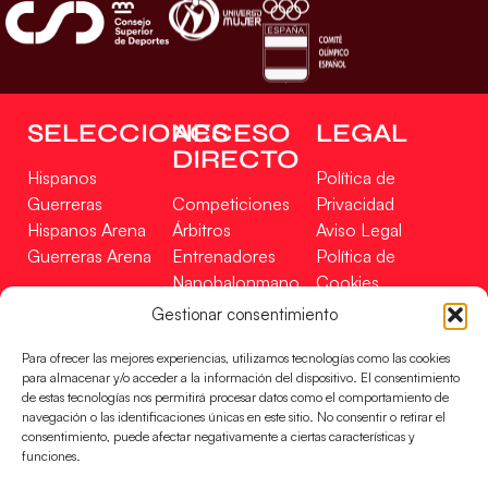
SELECCIONES
ACCESO
LEGAL
DIRECTO
Hispanos
Política de
Guerreras
Competiciones
Privacidad
Hispanos Arena
Árbitros
Aviso Legal
Guerreras Arena
Entrenadores
Política de
Nanobalonmano
Cookies
Tienda
Mapa Web
Gestionar consentimiento
SOPORTE
SÍGUENOS
EN
Para ofrecer las mejores experiencias, utilizamos tecnologías como las cookies
Incidencias
para almacenar y/o acceder a la información del dispositivo. El consentimiento
de estas tecnologías nos permitirá procesar datos como el comportamiento de
navegación o las identificaciones únicas en este sitio. No consentir o retirar el
CONTACTO
consentimiento, puede afectar negativamente a ciertas características y
FINANCIADO
funciones.
POR