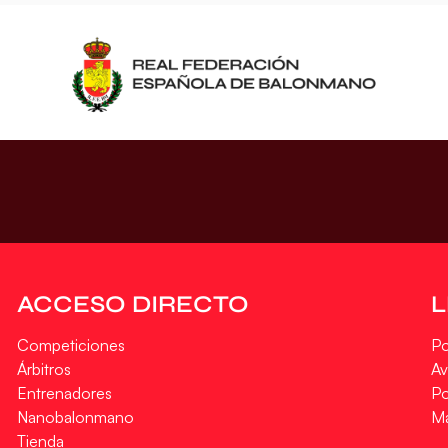
ACCESO DIRECTO
Competiciones
Po
Árbitros
Av
Entrenadores
Po
Nanobalonmano
M
Tienda