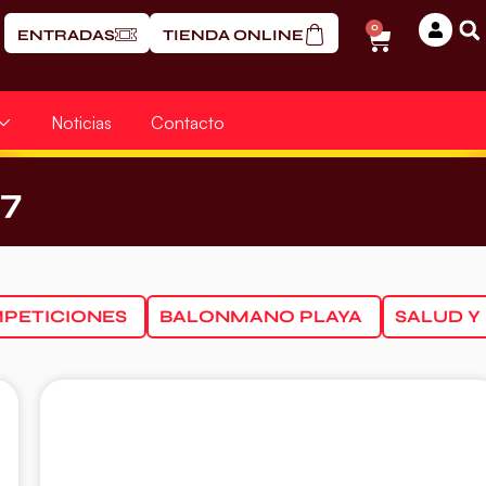
0
ENTRADAS
TIENDA ONLINE
Noticias
Contacto
17
PETICIONES
BALONMANO PLAYA
SALUD Y