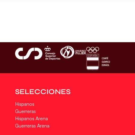
SELECCIONES
Hispanos
Guerreras
Hispanos Arena
Guerreras Arena