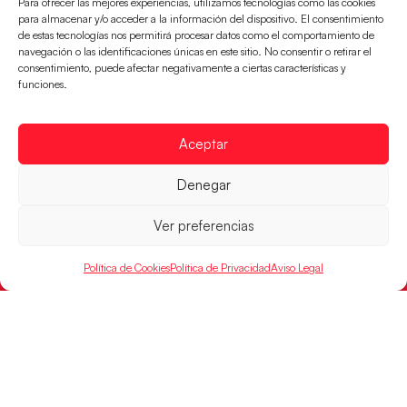
EN
Para ofrecer las mejores experiencias, utilizamos tecnologías como las cookies
Incidencias
para almacenar y/o acceder a la información del dispositivo. El consentimiento
de estas tecnologías nos permitirá procesar datos como el comportamiento de
navegación o las identificaciones únicas en este sitio. No consentir o retirar el
CONTACTO
consentimiento, puede afectar negativamente a ciertas características y
FINANCIADO
funciones.
POR
Aceptar
RFEBM © 2024. Todos los derechos reservados –
Denegar
Desarrollado por
Ver preferencias
Política de Cookies
Política de Privacidad
Aviso Legal