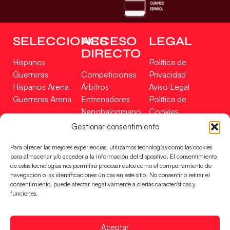
SELECCIONES
ACCESO
LEGAL
DIRECTO
Hispanos
Política de
Guerreras
Competiciones
Privacidad
Hispanos Arena
Árbitros
Aviso Legal
Guerreras Arena
Entrenadores
Política de
Nanobalonmano
Cookies
Tienda
Mapa Web
Gestionar consentimiento
SOPORTE
SÍGUENOS
EN
Para ofrecer las mejores experiencias, utilizamos tecnologías como las cookies
Incidencias
para almacenar y/o acceder a la información del dispositivo. El consentimiento
de estas tecnologías nos permitirá procesar datos como el comportamiento de
navegación o las identificaciones únicas en este sitio. No consentir o retirar el
CONTACTO
consentimiento, puede afectar negativamente a ciertas características y
FINANCIADO
funciones.
POR
Aceptar