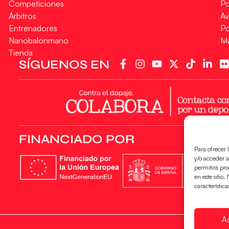
Competiciones
Po
Árbitros
Av
Entrenadores
Po
Nanobalonmano
M
Tienda
SÍGUENOS EN
FINANCIADO POR
Para ofrecer 
y/o acceder a
permitirá pr
en este sitio
característica
A