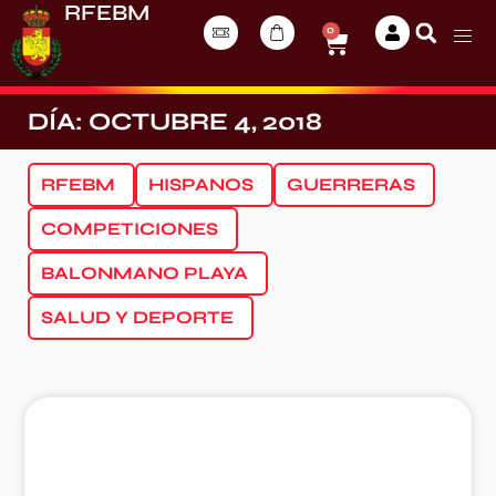
RFEBM
0
DÍA: OCTUBRE 4, 2018
RFEBM
HISPANOS
GUERRERAS
COMPETICIONES
BALONMANO PLAYA
SALUD Y DEPORTE