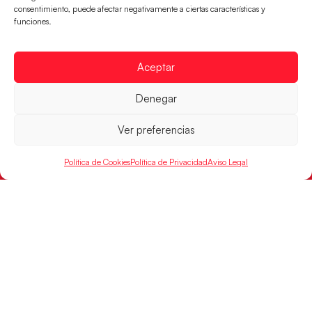
CONTACTO
consentimiento, puede afectar negativamente a ciertas características y
FINANCIADO
funciones.
POR
Aceptar
RFEBM © 2024. Todos los derechos reservados –
Denegar
Desarrollado por
Ver preferencias
Política de Cookies
Política de Privacidad
Aviso Legal