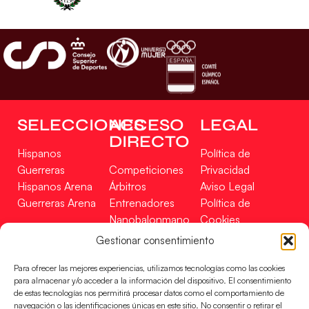
SELECCIONES
ACCESO
LEGAL
DIRECTO
Hispanos
Política de
Guerreras
Competiciones
Privacidad
Hispanos Arena
Árbitros
Aviso Legal
Guerreras Arena
Entrenadores
Política de
Nanobalonmano
Cookies
Tienda
Mapa Web
Gestionar consentimiento
SOPORTE
SÍGUENOS
EN
Para ofrecer las mejores experiencias, utilizamos tecnologías como las cookies
Incidencias
para almacenar y/o acceder a la información del dispositivo. El consentimiento
de estas tecnologías nos permitirá procesar datos como el comportamiento de
navegación o las identificaciones únicas en este sitio. No consentir o retirar el