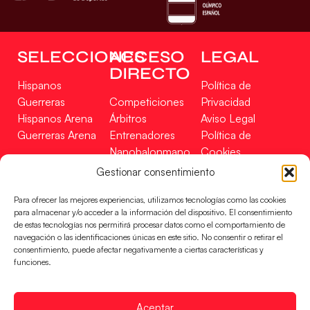
SELECCIONES
ACCESO
LEGAL
DIRECTO
Hispanos
Política de
Guerreras
Competiciones
Privacidad
Hispanos Arena
Árbitros
Aviso Legal
Guerreras Arena
Entrenadores
Política de
Nanobalonmano
Cookies
Tienda
Mapa Web
Gestionar consentimiento
SOPORTE
SÍGUENOS
EN
Para ofrecer las mejores experiencias, utilizamos tecnologías como las cookies
Incidencias
para almacenar y/o acceder a la información del dispositivo. El consentimiento
de estas tecnologías nos permitirá procesar datos como el comportamiento de
navegación o las identificaciones únicas en este sitio. No consentir o retirar el
CONTACTO
consentimiento, puede afectar negativamente a ciertas características y
FINANCIADO
funciones.
POR
Aceptar