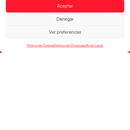
Aceptar
RFEBM © 2024. Todos los derechos reservados –
Denegar
Desarrollado por
Ver preferencias
Política de Cookies
Política de Privacidad
Aviso Legal