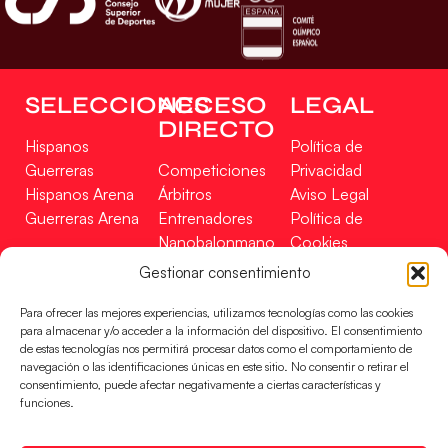
SELECCIONES
ACCESO
LEGAL
DIRECTO
Hispanos
Política de
Guerreras
Competiciones
Privacidad
Hispanos Arena
Árbitros
Aviso Legal
Guerreras Arena
Entrenadores
Política de
Nanobalonmano
Cookies
Tienda
Mapa Web
Gestionar consentimiento
SOPORTE
SÍGUENOS
EN
Para ofrecer las mejores experiencias, utilizamos tecnologías como las cookies
Incidencias
para almacenar y/o acceder a la información del dispositivo. El consentimiento
de estas tecnologías nos permitirá procesar datos como el comportamiento de
navegación o las identificaciones únicas en este sitio. No consentir o retirar el
CONTACTO
consentimiento, puede afectar negativamente a ciertas características y
FINANCIADO
funciones.
POR