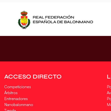
ACCESO DIRECTO
Competiciones
Po
Árbitros
Av
Entrenadores
Po
Nanobalonmano
M
Tienda