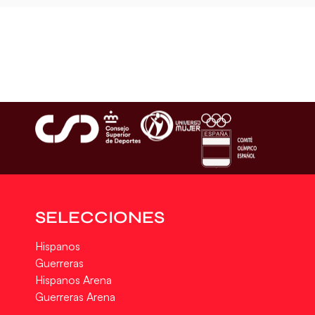
SELECCIONES
Hispanos
Guerreras
Hispanos Arena
Guerreras Arena