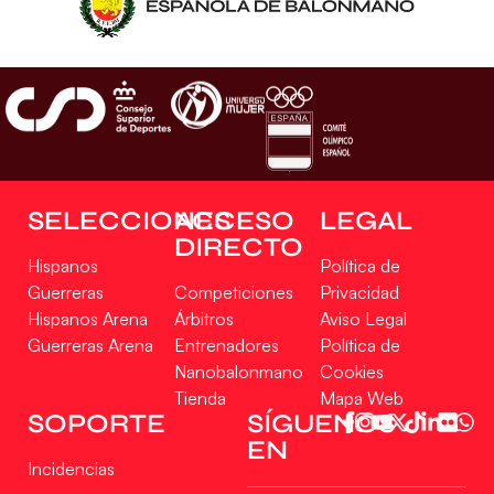
SELECCIONES
ACCESO
LEGAL
DIRECTO
Hispanos
Política de
Guerreras
Competiciones
Privacidad
Hispanos Arena
Árbitros
Aviso Legal
Guerreras Arena
Entrenadores
Política de
Nanobalonmano
Cookies
Tienda
Mapa Web
Gestionar consentimiento
SOPORTE
SÍGUENOS
EN
Para ofrecer las mejores experiencias, utilizamos tecnologías como las cookies
Incidencias
para almacenar y/o acceder a la información del dispositivo. El consentimiento
de estas tecnologías nos permitirá procesar datos como el comportamiento de