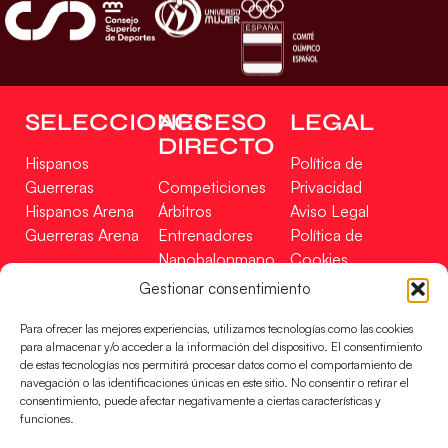
SELECCIONES
ACCESO
LEGAL
DIRECTO
Hispanos
Política de
Guerreras
Competiciones
Privacidad
Hispanos Arena
Árbitros
Aviso Legal
Guerreras Arena
Entrenadores
Política de
Nanobalonmano
Cookies
Tienda
Mapa Web
Gestionar consentimiento
SOPORTE
SÍGUENOS
EN
Para ofrecer las mejores experiencias, utilizamos tecnologías como las cookies
Incidencias
para almacenar y/o acceder a la información del dispositivo. El consentimiento
de estas tecnologías nos permitirá procesar datos como el comportamiento de
navegación o las identificaciones únicas en este sitio. No consentir o retirar el
CONTACTO
consentimiento, puede afectar negativamente a ciertas características y
FINANCIADO
funciones.
POR